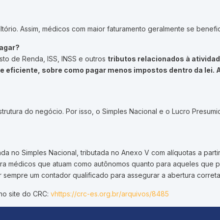
ório. Assim, médicos com maior faturamento geralmente se beneficia
pagar?
o de Renda, ISS, INSS e outros
tributos relacionados à ativida
a e eficiente, sobre como pagar menos impostos dentro da lei. 
 estrutura do negócio. Por isso, o Simples Nacional e o Lucro Pres
Simples Nacional, tributada no Anexo V com alíquotas a partir de 
o para médicos que atuam como autônomos quanto para aqueles que 
ar sempre um contador qualificado para assegurar a abertura corret
no site do CRC:
vhttps://crc-es.org.br/arquivos/8485