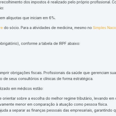
o recolhimento dos impostos é realizado pelo próprio profissiona
ão:
tem alíquotas que iniciam em 6%.
re
do sócio. Para a atividades de medicina, mesmo no
Simples Naci
obrigatório), conforme a tabela de IRPF abaixo:
mprir obrigações fiscais. Profissionais da saúde que gerenciam s
 de seus consultórios e clínicas de forma estratégica.
alizado em médicos estão:
 orientar sobre a escolha do melhor regime tributário, levando e
ativamente menor em comparação à atuação como pessoa física.
ajuda a separar as finanças pessoais das empresariais, garantindo 