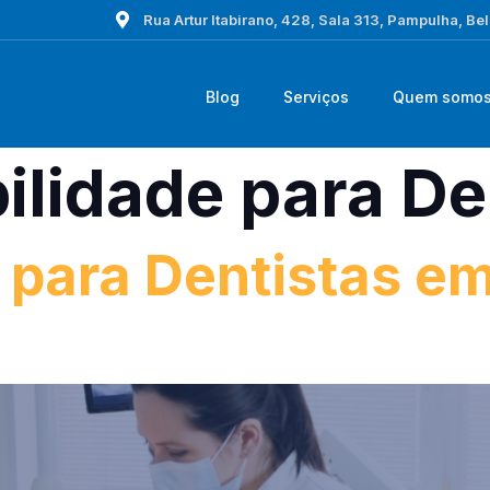
Rua Artur Itabirano, 428, Sala 313, Pampulha, Be
Blog
Serviços
Quem somo
ilidade para De
 para Dentistas em