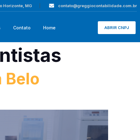
lo Horizonte, MG
contato@greggiocontabilidade.com.br
s
Contato
Home
ABRIR CNPJ
ntistas
 Belo