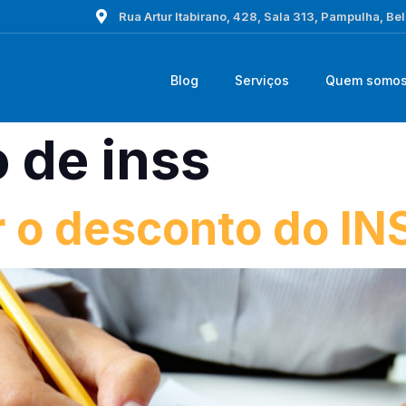
Rua Artur Itabirano, 428, Sala 313, Pampulha, Be
Blog
Serviços
Quem somo
 de inss
r o desconto do I